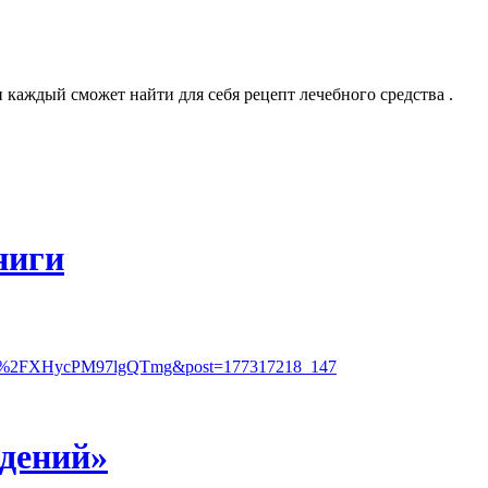
каждый сможет найти для себя рецепт лечебного средства .
ниги
%2Fd%2FXHycPM97lgQTmg&post=177317218_147
идений»