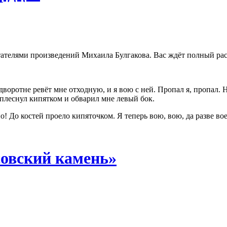
ателями произведений Михаила Булгакова. Вас ждёт полный рас
подворотне ревёт мне отходную, и я вою с ней. Пропал я, пропал
плеснул кипятком и обварил мне левый бок.
но! До костей проело кипяточком. Я теперь вою, вою, да разве 
овский камень»