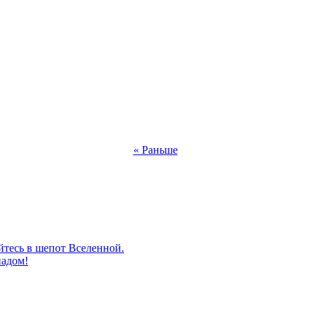
« Раньше
йтесь в шепот Вселенной.
падом!