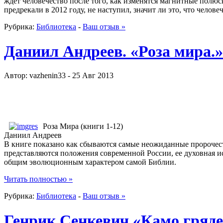
ждет человечество после того, как изменятся магнитные полю
предрекали в 2012 году, не наступил, значит ли это, что челов
Рубрика:
Библиотека
-
Ваш отзыв »
Даниил Андреев. «Роза мира.»
Автор: vazhenin33 - 25 Авг 2013
Роза Мира (книги 1-12)
Даниил Андреев
В книге показано как сбываются самые неожиданные пророчест
представляются положения современной России, ее духовная и
общим эволюционным характером самой Библии.
Читать полностью »
Рубрика:
Библиотека
-
Ваш отзыв »
Генрик Сенкевич «Камо гряд