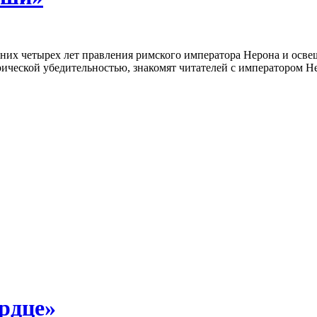
дних четырех лет правления римского императора Нерона и осве
рической убедительностью, знакомят читателей с императором 
рдце»