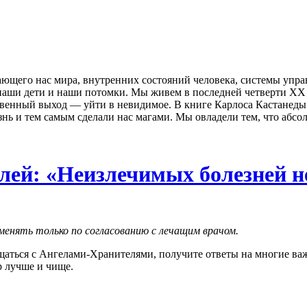
ющего нас мира, внутренних состояний человека, системы управ­
наши дети и наши потомки. Мы живем в последней четверти XX в
нственный выход — уйти в не­видимое. В книге Карлоса Кастанед
изнь и тем самым сделали нас магами. Мы овладели тем, что аб
ей: «Неизлечимых болезней не
менять только по согласованию с лечащим врачом.
бщаться с Ангелами-Хранителями, получите ответы на многие ва
р лучше и чище.