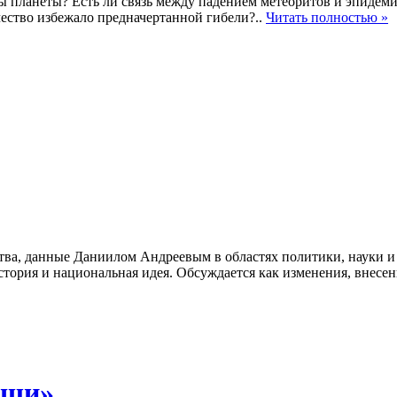
сы планеты? Есть ли связь между падением метеоритов и эпидем
ечество избежало предначертанной гибели?..
Читать полностью »
ва, данные Даниилом Андреевым в областях политики, науки и 
стория и национальная идея. Обсуждается как изменения, внесе
еши»