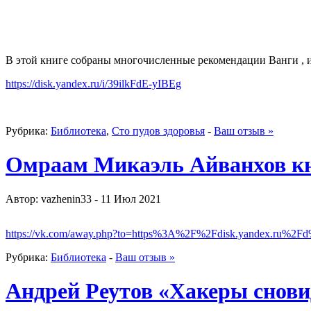
В этой книге собраны многочисленные рекомендации Ванги , и 
https://disk.yandex.ru/i/39ilkFdE-yIBEg
Рубрика:
Библиотека
,
Сто пудов здоровья
-
Ваш отзыв »
Омраам Микаэль Айванхов к
Автор: vazhenin33 - 11 Июл 2021
https://vk.com/away.php?to=https%3A%2F%2Fdisk.yandex.ru
Рубрика:
Библиотека
-
Ваш отзыв »
Андрей Реутов «Хакеры снов