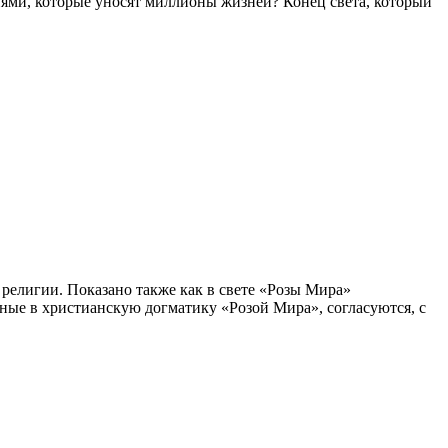
иями, которые уносят миллионы жизней? Конец света, который
религии. Показано также как в свете «Розы Мира»
нные в христианскую догматику «Розой Мира», согласуются, с