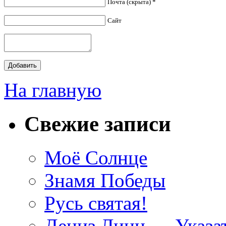
Почта (скрыта) *
Сайт
На главную
Свежие записи
Моё Солнце
Знамя Победы
Русь святая!
Дениз Линн — Указат