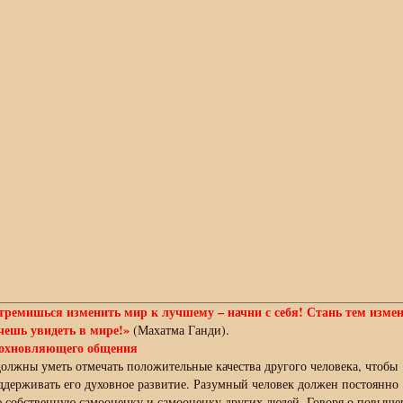
тремишься изменить мир к лучшему – начни с себя! Стань тем изме
чешь увидеть в мире!»
(Махатма Ганди).
охновляющего общения
должны уметь отмечать положительные качества другого человека, чтобы
ддерживать его духовное развитие. Разумный человек должен постоянно
 собственную самооценку и самооценку других людей. Говоря о повыш