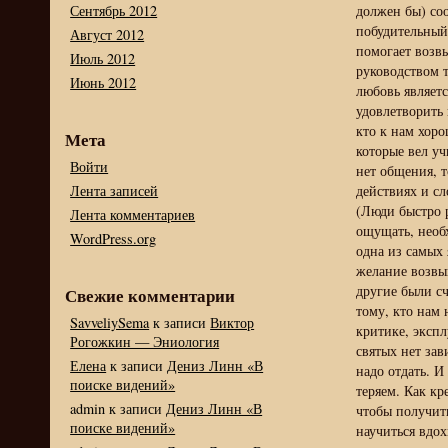
Сентябрь 2012
должен бы) соо
побудительный
Август 2012
помогает возв
Июль 2012
руководством т
Июнь 2012
любовь являетс
удовлетворить 
кто к нам хор
Мета
которые вел уч
Войти
нет общения, 
Лента записей
действиях и сл
(Люди быстро р
Лента комментариев
ощущать, необ
WordPress.org
одна из самых 
желание возвыш
другие были сч
Свежие комментарии
тому, кто нам 
SavveliySema
к записи
Виктор
критике, экспл
Рогожкин — Эниология
святых нет зав
Елена
к записи
Дениз Линн «В
надо отдать. И
поиске видений»
теряем. Как к
admin
к записи
Дениз Линн «В
чтобы получит
поиске видений»
научиться вдох