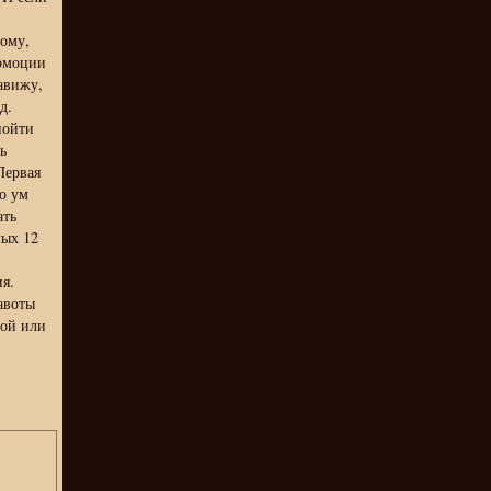
ому,
 эмоции
навижу,
д.
пойти
ь
Первая
то ум
ать
лых 12
я.
авоты
той или