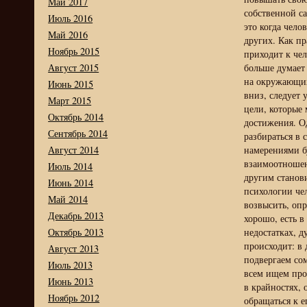
Май 2017
собственной са
Июль 2016
это когда чело
Май 2016
других. Как п
Ноябрь 2015
приходит к чел
Август 2015
больше думает 
на окружающих.
Июнь 2015
вниз, следует 
Март 2015
цели, которые 
Октябрь 2014
достижения. О
Сентябрь 2014
разбираться в 
Август 2014
намерениями бу
взаимоотношен
Июль 2014
другим станови
Июнь 2014
психологии чел
Май 2014
возвысить, опр
Декабрь 2013
хорошо, есть в
Октябрь 2013
недостатках, д
происходит: в 
Август 2013
подвергаем со
Июль 2013
всем ищем про
Июнь 2013
в крайностях, 
Ноябрь 2012
обращаться к е