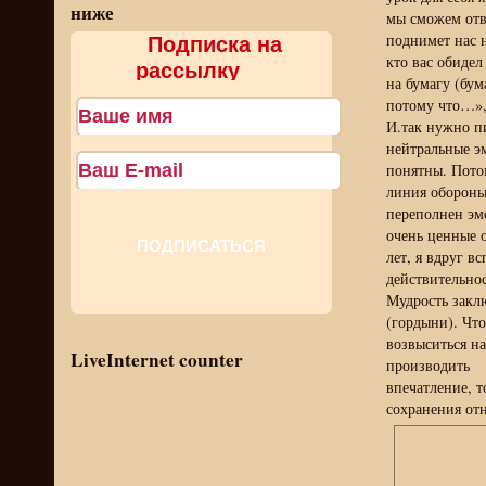
ниже
мы сможем отве
поднимет нас 
Подписка на
кто вас обиде
рассылку
на бумагу (бум
потому что…», 
И.так нужно пи
нейтральные эм
понятны. Потом
линия обороны 
переполнен эм
очень ценные о
лет, я вдруг в
действительно
Мудрость закл
(гордыни). Что
возвыситься н
LiveInternet counter
производить
впечатление, т
сохранения от