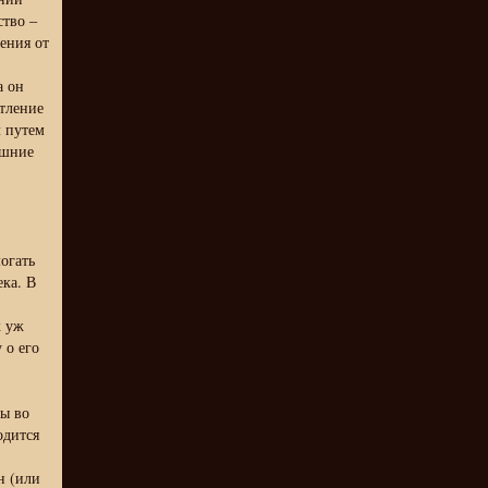
ство –
жения от
а он
атление
л путем
ешние
огать
ека. В
к уж
 о его
мы во
одится
н (или