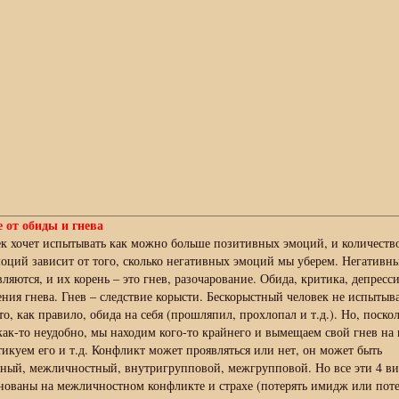
 от обиды и гнева
к хочет испытывать как можно больше позитивных эмоций, и количеств
оций зависит от того, сколько негативных эмоций мы уберем. Негативн
ляются, и их корень – это гнев, разочарование.
Обида, критика, депресс
ния гнева. Гнев – следствие корысти. Бескорыстный человек не испытыв
это, как правило, обида на себя (прошляпил, прохлопал и т.д.). Но, поско
как-то неудобно, мы находим кого-то крайнего и вымещаем свой гнев на 
икуем его и т.д. Конфликт может проявляться или нет, он может быть
ный, межличностный, внутригрупповой, межгрупповой. Но все эти 4 ви
нованы на межличностном конфликте и страхе (потерять имидж или поте