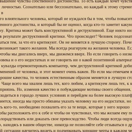
вышение чувства собственного достоинства. То есть каждый хочет чувст
 личностью. Сознательно или бессознательно, но каждый к этому стреми
 в
го влиятельного человека, который не нуждался бы в том, чтобы повысит
енного достоинства, и который бы не оценил, когда кто-то заметит какую
ну. Критика может быть конструктивной и деструктивной. Еще никто ни
в результате деструктивной критики. Что происходит? Человек подсозна
аться тем, за что его критикуют. Он не меняется в лучшую сторону. Поч
возникает такого желания. Мы всегда реагируем на желания человека. Е
 чтобы мы двигались вверх, мы движемся вверх. Но если говорить о низк
века и о его недостатках и не говорить ни о какой позитивной альтерна
 кувалды отремонтировать компьютер, чем деструктивной критикой доби
менений от человека, и этот момент очень важен. Но если мы отмечаем 
орошие качества, то человек естественным образом меняется в лучшую ст
 Чаще всего мы хвалим лишь тех, кого любим, а критикуем лишь тех, к 
приязнь. Но, изменив качество и побуждающие мотивы своего общения,
аходиться в гораздо лучших условиях и перейдем на более высокую плат
еется, иногда мы просто обязаны указать человеку на его недостатки, но
ть кого-то, необходимо похвалить его за те вещи, которые у него хорошо
обы расположить его к себе и чтобы он чувствовал, что мы желаем ему п
злорадствовать или доказать свое превосходство. Чтобы люди всегда ощу
, находясь в вашем обществе, никогда не позволяйте себе отзываться о д
й ситуации научитесь видеть и подчеркивать хорошие черты в каждом че