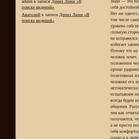
люди — это по
admin
к записи
Дениз Линн «В
поиске видений»
себя достойной
Нет ни одного,
Анатолий
к записи
Дениз Линн «В
том числе само
поиске видений»
уровень собств
сильную сторо
не исправился 
избегает заним
Потому что не 
человек хочет,
положении чело
проще ударами
позитивных из
человеке его х
автоматически.
испытываем не
всегда будем н
общения. Разум
тем как отчита
получаются, чт
а не просто по
себя комфортно
плохо и в любо