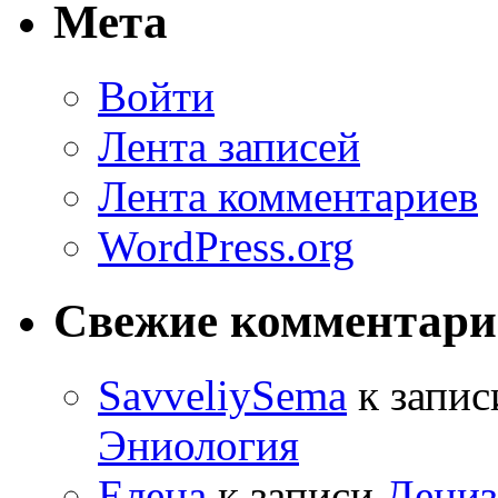
Мета
Войти
Лента записей
Лента комментариев
WordPress.org
Свежие комментар
SavveliySema
к запи
Эниология
Елена
к записи
Дениз